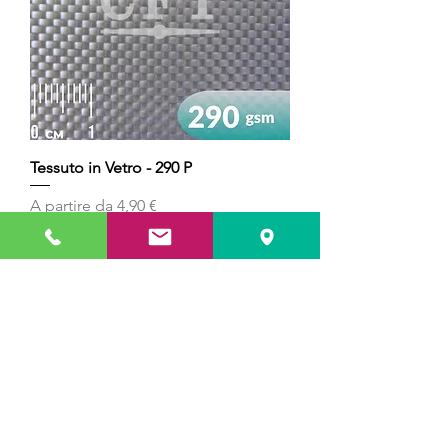
Tessuto in Vetro - 290 P
Prezzo scontato
A partire da
4,90 €
IVA inclusa
Aggiungi al carrello