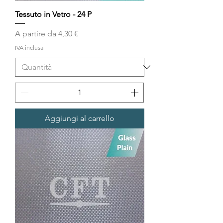
Tessuto in Vetro - 24 P
Prezzo scontato
A partire da
4,30 €
IVA inclusa
Aggiungi al carrello