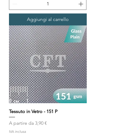
Aggiungi al carrello
Tessuto in Vetro - 151 P
Prezzo scontato
A partire da
3,90 €
IVA inclusa