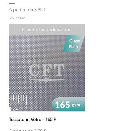
Prezzo scontato
A partire da
3,95 €
IVA inclusa
Esaurito/Su ordinazione
Tessuto in Vetro - 165 P
Prezzo scontato
A partire da
3,90 €