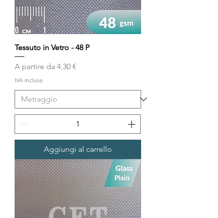
Tessuto in Vetro - 48 P
Prezzo scontato
A partire da
4,30 €
IVA inclusa
Aggiungi al carrello