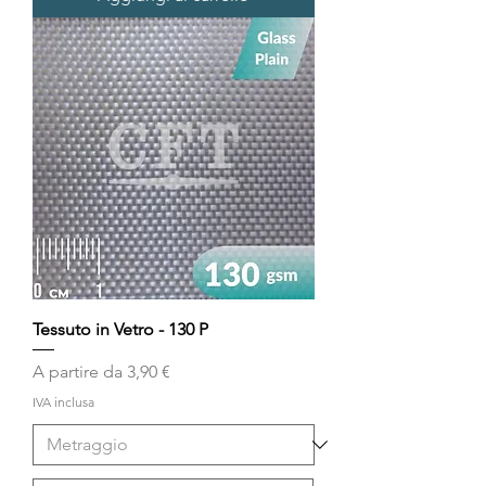
Tessuto in Vetro - 130 P
Prezzo scontato
A partire da
3,90 €
IVA inclusa