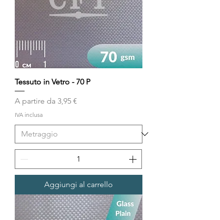
Tessuto in Vetro - 70 P
Prezzo scontato
A partire da
3,95 €
IVA inclusa
Aggiungi al carrello