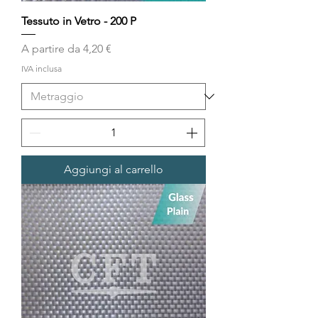
Tessuto in Vetro - 200 P
Prezzo scontato
A partire da
4,20 €
IVA inclusa
Aggiungi al carrello