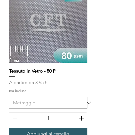
Tessuto in Vetro - 80 P
Prezzo scontato
A partire da
3,95 €
IVA inclusa
Aggiungi al carrello