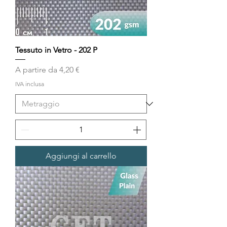
Tessuto in Vetro - 202 P
Prezzo scontato
A partire da
4,20 €
IVA inclusa
Aggiungi al carrello