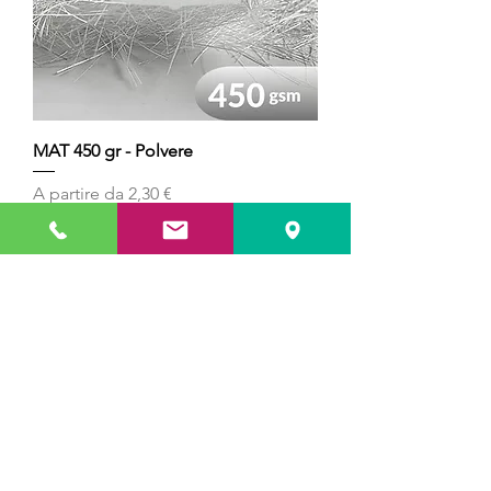
MAT 450 gr - Polvere
Prezzo scontato
A partire da
2,30 €
IVA inclusa
Aggiungi al carrello