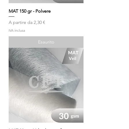
MAT 150 gr - Polvere
Prezzo scontato
A partire da
2,30 €
IVA inclusa
Esaurito