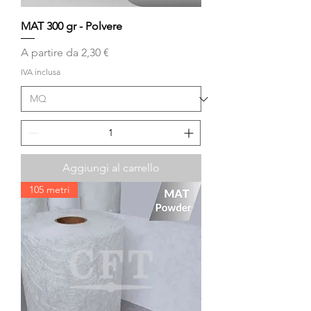
MAT 300 gr - Polvere
Prezzo scontato
A partire da
2,30 €
IVA inclusa
Aggiungi al carrello
105 metri