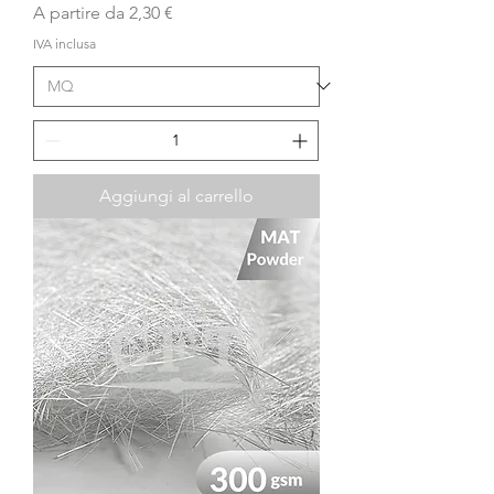
Prezzo scontato
A partire da
2,30 €
IVA inclusa
Aggiungi al carrello