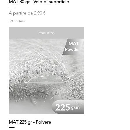
MAT 30 gr - Velo di superficie
Prezzo scontato
A partire da
2,90 €
IVA inclusa
Esaurito
MAT 225 gr - Polvere