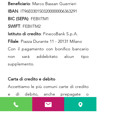
Beneficiario
: Marco Bassan Guerrieri
IBAN
: IT96E0301503200000006363291
BIC (SEPA)
: FEBIITM1
SWIFT
: FEBIITM2
Istituto di credito
: FinecoBank S.p.A.
Filiale
: Piazza Durante
11 - 20131
Milano
Con il pagamento con bonifico bancario
non sarà addebitato alcun tipo
supplemento.
Carta di credito e debito
Accettiamo le più comuni carte di credito
e di debito, anche prepagate o
ricaricabili. Tale modalità di pagamento
non comporta addebitati o maggiorazioni
a carico del cliente.
Paypal