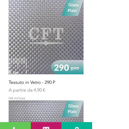
Tessuto in Vetro - 290 P
Prezzo scontato
A partire da
4,90 €
IVA inclusa