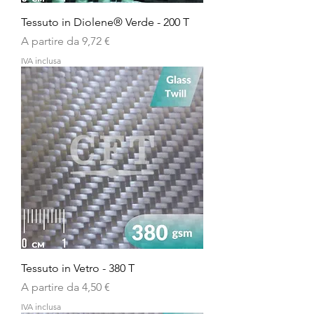
Tessuto in Diolene® Verde - 200 T
Prezzo scontato
A partire da
9,72 €
IVA inclusa
Tessuto in Vetro - 380 T
Prezzo scontato
A partire da
4,50 €
IVA inclusa