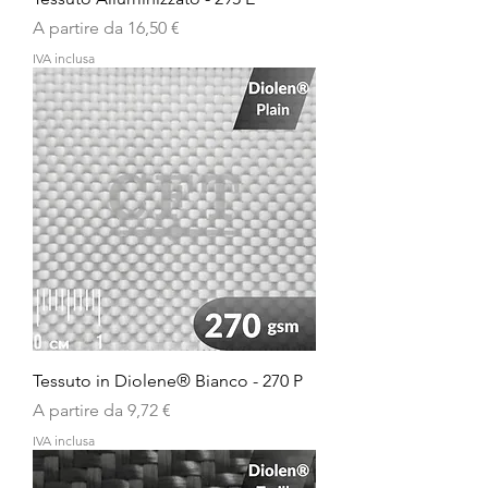
Prezzo scontato
A partire da
16,50 €
IVA inclusa
Tessuto in Diolene® Bianco - 270 P
Prezzo scontato
A partire da
9,72 €
IVA inclusa