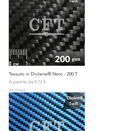
Tessuto in Diolene® Nero - 200 T
Prezzo scontato
A partire da
9,72 €
IVA inclusa