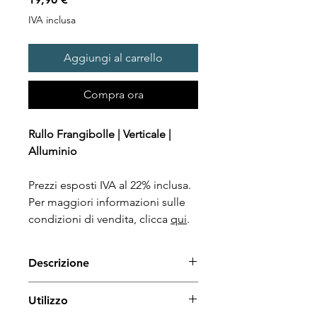
IVA inclusa
Aggiungi al carrello
Compra ora
Rullo Frangibolle | Verticale |
Alluminio
Prezzi esposti IVA al 22% inclusa.
Per maggiori informazioni sulle
condizioni di vendita, clicca
qui
.
Descrizione
Rullo frangibolle verticale con
Utilizzo
rondella a 3 alette in alluminio.