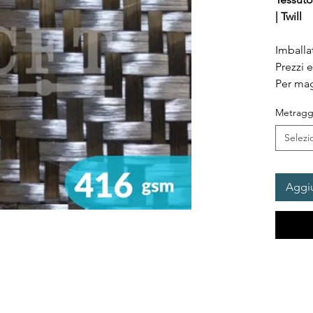
| Twill
Imballa
Prezzi 
Per mag
Metragg
Selezi
Aggiu