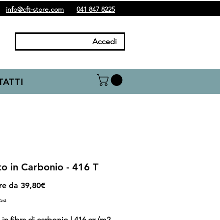
info@cft-store.com
041 847 8225
Accedi
ATTI
to in Carbonio - 416 T
Prezzo
ire da
39,80€
scontato
usa
 in fibra di carbonio | 416 gr./m2