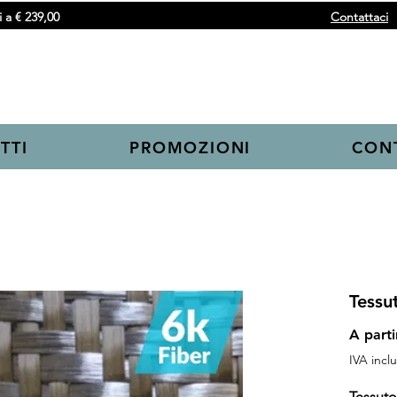
 a € 239,00
Contattaci
TTI
PROMOZIONI
CONT
Tessu
A part
IVA incl
Tessuto