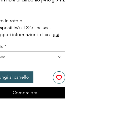
to in rotolo.
esposti IVA al 22% inclusa.
giori informazioni, clicca
qui
.
io
*
ona
ngi al carrello
Compra ora