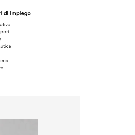
ri di impiego
otive
port
a
utica
eria
 te