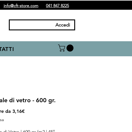
info@cft-store.com
041 847 8225
Accedi
ATTI
ale di vetro - 600 gr.
Prezzo
ire da
3,16€
scontato
usa
e di Vetro | 600 gr./m2 | 45°