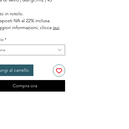
to in rotolo.
esposti IVA al 22% inclusa.
giori informazioni, clicca
qui
.
io
*
ona
ngi al carrello
Compra ora