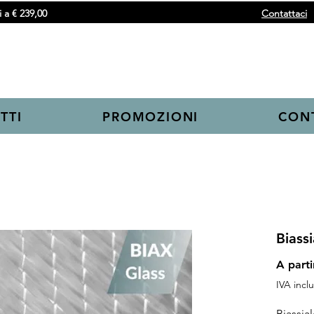
 a € 239,00
Contattaci
TTI
PROMOZIONI
CONT
Biassi
A part
IVA incl
Biassial