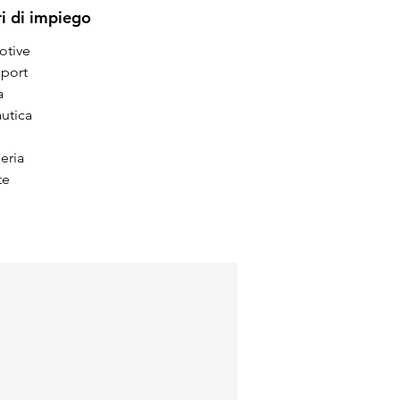
ri di impiego
otive
port
a
utica
eria
 te