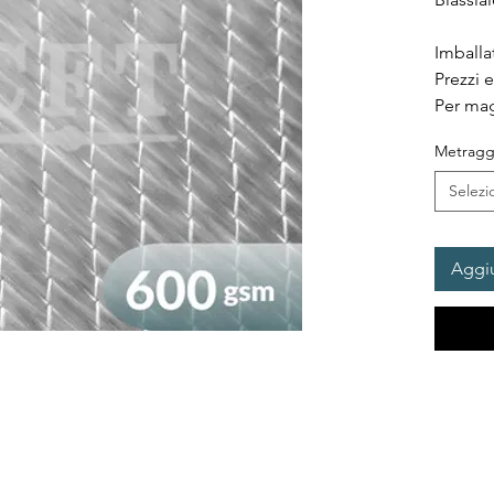
Imballa
Prezzi 
Per mag
Metragg
Selezi
Aggiu